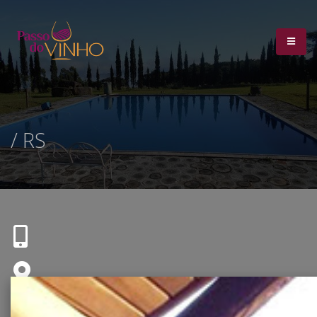
/
R
S