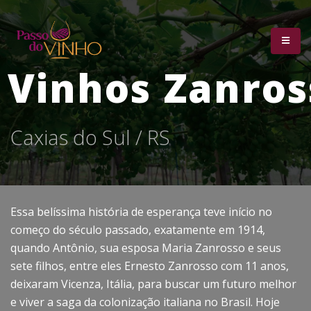
Vinhos Zanros
C
a
x
i
a
s
d
o
S
u
l
/
R
S
Essa belíssima história de esperança teve início no
começo do século passado, exatamente em 1914,
quando Antônio, sua esposa Maria Zanrosso e seus
sete filhos, entre eles Ernesto Zanrosso com 11 anos,
deixaram Vicenza, Itália, para buscar um futuro melhor
e viver a saga da colonização italiana no Brasil. Hoje