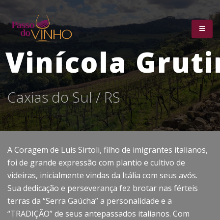
Vinícola Gruti
C
a
x
i
a
s
d
o
S
u
l
/
R
S
A Coragem de Luis Sirtoli, filho de imigrantes italianos,
foi de grande expressão com plantio e cultivo de
videiras, inicialmente vindas da Itália com seus avós.
Sua dedicação e perseverança fez brotar nas férteis
terras da “Serra Gaúcha” a personalidade e a
“TRADIÇÃO” de seus antepassados italianos. Com