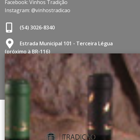
Facebook: Vinhos Tradição
Instagram: @vinhostradicao
(54) 3026-8340
Estrada Municipal 101 - Terceira Légua
(próximo à BR-116)
http://vinhostradicao.com.br/